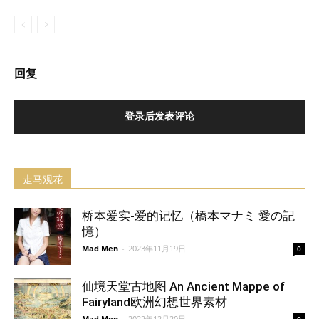
回复
登录后发表评论
走马观花
桥本爱实-爱的记忆（橋本マナミ 愛の記
憶）
Mad Men
-
2023年11月19日
0
仙境天堂古地图 An Ancient Mappe of
Fairyland欧洲幻想世界素材
Mad Men
-
2022年12月20日
0