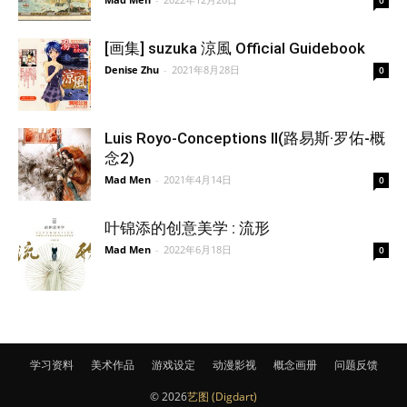
[画集] suzuka 涼風 Official Guidebook
Denise Zhu
-
2021年8月28日
0
Luis Royo-Conceptions II(路易斯·罗佑-概
念2)
Mad Men
-
2021年4月14日
0
叶锦添的创意美学 : 流形
Mad Men
-
2022年6月18日
0
学习资料
美术作品
游戏设定
动漫影视
概念画册
问题反馈
© 2026
艺图 (Digdart)