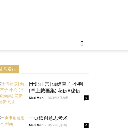
走马观花
[士郎正宗] 伽姫草子-小判
(卓上戯画集) 花伝A秘伝
Mad Men
-
2021年3月20日
0
一页纸创意思考术
Mad Men
-
2022年6月18日
0