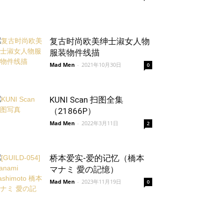
复古时尚欧美绅士淑女人物
服装物件线描
Mad Men
-
2021年10月30日
0
KUNI Scan 扫图全集
（21866P）
Mad Men
-
2022年3月11日
2
桥本爱实-爱的记忆（橋本
マナミ 愛の記憶）
Mad Men
-
2023年11月19日
0