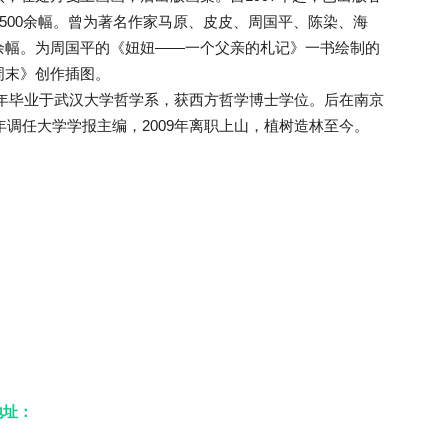
8500余幅。曾为著名作家马原、皮皮、周国平、陈染、海
余幅。为周国平的《妞妞——一个父亲的札记》一书绘制的
周末》创作插图。
2年毕业于武汉大学哲学系，获西方哲学博士学位。后在南京
年调任大学学报主编，2009年离职上山，植树造林至今。
地址：