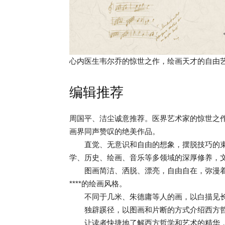
心内医生韦尔乔的惊世之作，绘画天才的自由
编辑推荐
周国平、洁尘诚意推荐。医界艺术家的惊世之
画界同声赞叹的绝美作品。
直觉、无意识和自由的想象，摆脱技巧的束
学、历史、绘画、音乐等多领域的深厚修养，
图画简洁、洒脱、漂亮，自由自在，弥漫着
****的绘画风格。
不同于几米、朱德庸等人的画，以白描见长
独辟蹊径，以图画和片断的方式介绍西方哲
让读者快捷地了解西方哲学和艺术的精华，