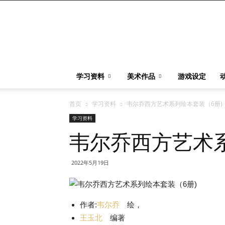
艺
图
(Digdart)
学习资料
美术作品
游戏设定
首页
学习资料
韦尔乔西方艺术系列绘本套装（6册)
学习资料
韦尔乔西方艺术系
2022年5月19日
作者:
韦尔乔
绘，
王玉北
编著