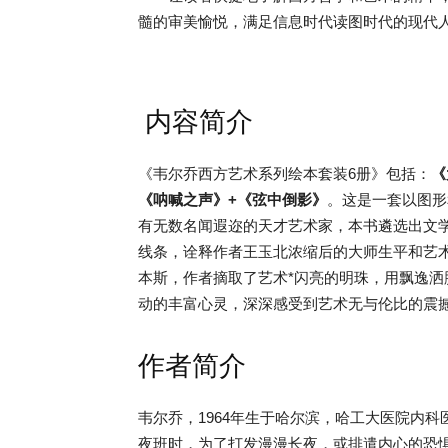
髓的审美愉悦，满足信息时代读图时代的现代
内容简介
《韦尔乔西方艺术系列绘本套装6册》包括：
《
《呐喊之声》+《弦中倒影》
。这是一套以图形
有无数名闻遐迩的天才艺术家，本书遴选出文
线条，诠释作者王玉北浓缩后的大师生平和艺
本斯，作者摘取了艺术*闪亮的明珠，用飘逸
动的丰富心灵，深深感受到艺术无与伦比的震
作者简介
韦尔乔，1964年生于哈尔滨，哈工大医院内科
夜班时，为了打发漫漫长夜，或排遣内心的恐惧