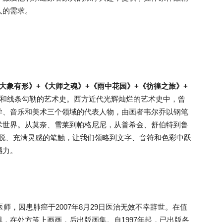
人的需求。
大象有形》+《大师之魂》+《雨中花园》+《彷徨之旅》+
和线条勾勒的艺术史。西方近代光辉灿烂的艺术史中，曾
学、音乐和美术三个领域的代表人物，由画者韦尔乔以钢笔
术世界。从莫奈、雪莱到帕格尼尼，从普希金、舒伯特到鲁
洒脱、充满灵感的笔触，让我们领略到文字、音符和色彩中跃
撼力。
医师，因患肺癌于2007年8月29日医治无效不幸辞世。在值
，在处方笺上画画，后出版画集。自1997年起，已出版各