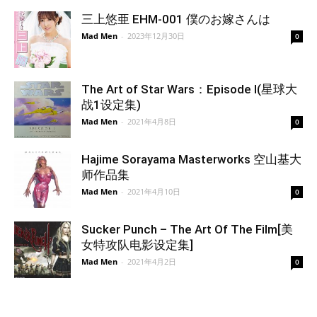
三上悠亜 EHM-001 僕のお嫁さんは
Mad Men
-
2023年12月30日
0
The Art of Star Wars：Episode I(星球大
战1设定集)
Mad Men
-
2021年4月8日
0
Hajime Sorayama Masterworks 空山基大
师作品集
Mad Men
-
2021年4月10日
0
Sucker Punch – The Art Of The Film[美
女特攻队电影设定集]
Mad Men
-
2021年4月2日
0