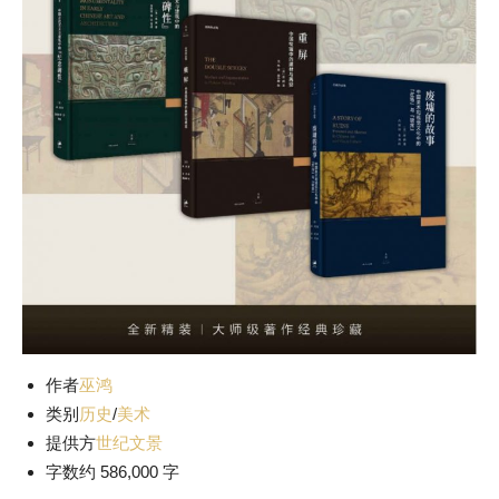
作者
巫鸿
类别
历史
/
美术
提供方
世纪文景
字数约 586,000 字