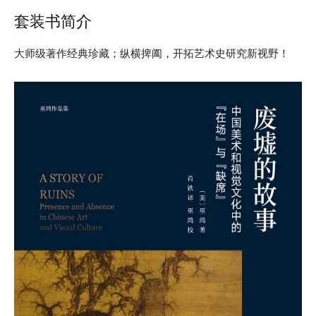
套装书简介
大师级著作经典珍藏；纵横捭阖，开拓艺术史研究新视野！