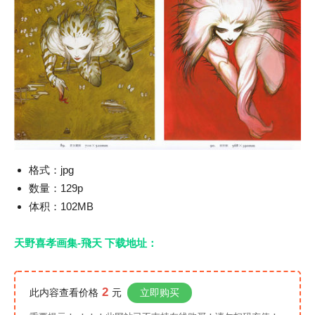
格式：jpg
数量：129p
体积：102MB
天野喜孝画集-飛天 下载地址：
2
此内容查看价格
元
立即购买