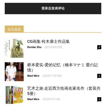
登录后发表评论
走马观花
CG画集·铃木康士作品集
Denise Zhu
-
2021年8月28日
0
桥本爱实-爱的记忆（橋本マナミ 愛の記
憶）
Mad Men
-
2023年11月19日
0
艺术之旅·走近西方绘画名家名作（套装共
5册）
Mad Men
-
2022年7月14日
0