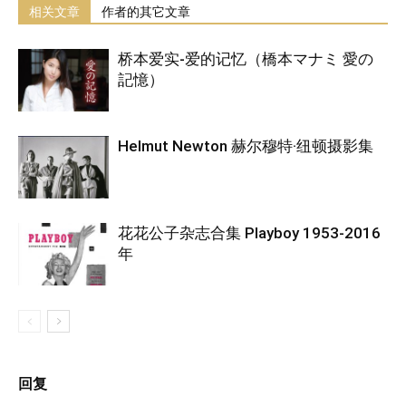
相关文章
作者的其它文章
桥本爱实-爱的记忆（橋本マナミ 愛の
記憶）
Helmut Newton 赫尔穆特·纽顿摄影集
花花公子杂志合集 Playboy 1953-2016
年
回复