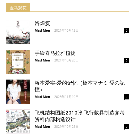
走马观花
洛煌笈
Mad Men
-
2021年10月12日
0
手绘喜马拉雅植物
Mad Men
-
2021年10月26日
0
桥本爱实-爱的记忆（橋本マナミ 愛の記
憶）
Mad Men
-
2023年11月19日
0
飞机结构图纸2010张 飞行载具制造参考
资料内部构造设计
Mad Men
-
2021年10月26日
0