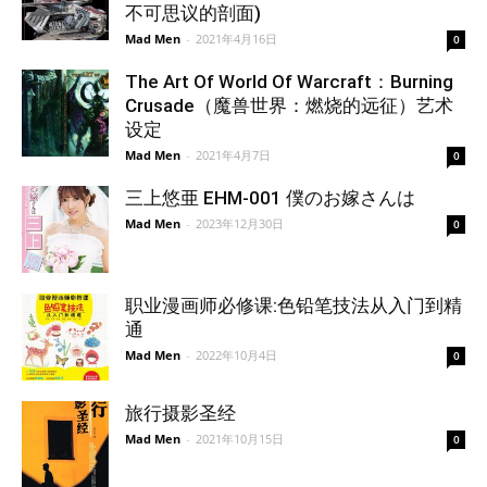
不可思议的剖面)
Mad Men
-
2021年4月16日
0
The Art Of World Of Warcraft：Burning
Crusade（魔兽世界：燃烧的远征）艺术
设定
Mad Men
-
2021年4月7日
0
三上悠亜 EHM-001 僕のお嫁さんは
Mad Men
-
2023年12月30日
0
职业漫画师必修课:色铅笔技法从入门到精
通
Mad Men
-
2022年10月4日
0
旅行摄影圣经
Mad Men
-
2021年10月15日
0